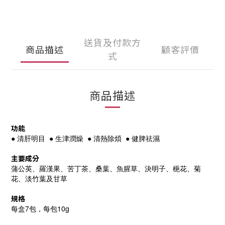
送貨及付款方
商品描述
顧客評價
式
商品描述
功能
● 清肝明目 ● 生津潤燥 ● 清熱除煩 ● 健脾祛濕
主要成分
蒲公英、羅漢果、苦丁茶、桑葉、魚腥草、決明子、梔花、菊
花、淡竹葉及甘草
規格
每盒7包，每包10g