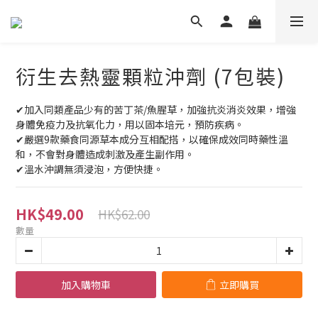
衍生去熱靈顆粒沖劑 (7包裝)
✔加入同類產品少有的苦丁茶/魚腥草，加強抗炎消炎效果，增強
身體免疫力及抗氧化力，用以固本培元，預防疾病。
✔嚴選9款藥食同源草本成分互相配搭，以確保成效同時藥性溫
和，不會對身體造成刺激及產生副作用。
✔溫水沖調無須浸泡，方便快捷。
HK$49.00
HK$62.00
數量
加入購物車
立即購買