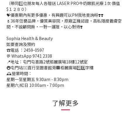
（帶同1️⃣位朋友每人各贈送 LASER PRO牛奶嫩肌光療 1次 價值
$１２８０）
💝優惠期內有更多優惠，有興趣可以PM我地查詢呀❣️❣️
🌷36年信譽品牌·優質美容院·原廠正機認證·高私隱度養膚空
間·不設顧問房·一對一護理·以心對待❣️
Sophia Health & Beauty
如要查詢及預約
☎️電話 ：2459-0597
💬 WhatsApp 9741 2338
📍地址：屯門屯喜路2號栢麗廣場18樓12號室
🚇屯門站👉🏻直行至圖書館旁🏢栢麗廣場1️⃣8️⃣字樓
🕰️營業時間：
星期一至星期五 9:30am - 8:30pm
星期六/紅日 10:00am - 7:00pm
了解更多