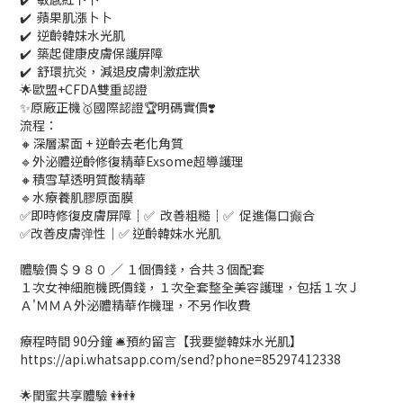
✔️ 蘋果肌漲卜卜
✔️ 逆齡韓妹水光肌
✔️ 築起健康皮膚保護屏障
✔️ 舒環抗炎，減退皮膚刺激症狀
🌟歐盟+CFDA雙重認證
✨原廠正機🥇國際認證🏆明碼實價❣️
流程：
🔸深層潔面 + 逆齡去老化角質
🔹外泌體逆齡修復精華Exsome超導護理
🔸積雪草透明質酸精華
🔹水療養肌膠原面膜
✅即時修復皮膚屏障｜✅ 改善粗糙｜✅ 促進傷口癫合
✅改善皮膚弹性｜✅ 逆齡韓妹水光肌
體驗價＄９８０ ／ １個價錢，合共３個配套
１次女神細胞機既價錢，１次全套整全美容護理，包括１次 J
Ａ'ＭＭＡ外泌體精華作機理，不另作收費
療程時間 90分鐘 🛎️預約留言【我要變韓妹水光肌】
https://api.whatsapp.com/send?phone=85297412338
🌟閏蜜共享體驗 👭👫