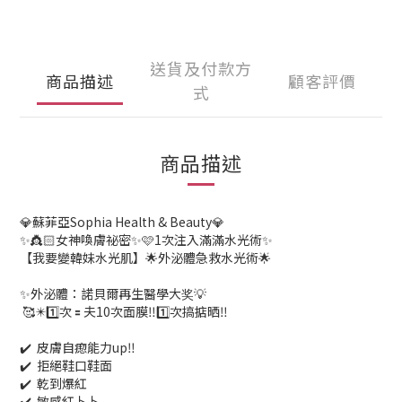
送貨及付款方
商品描述
顧客評價
式
商品描述
💎蘇菲亞Sophia Health & Beauty💎
✨👸🏻女神喚膚祕密✨🩷1次注入滿滿水光術✨
【我要變韓妹水光肌】🌟外泌體急救水光術🌟
✨外泌體：諾貝爾再生醫學大奖💡
🥰✴️1️⃣次 🟰 夫10次面膜‼️1️⃣次搞掂晒‼️
✔️ 皮膚自瘛能力up‼️
✔️ 拒絕鞋口鞋面
✔️ 乾到爆紅
✔️ 敏感紅卜卜