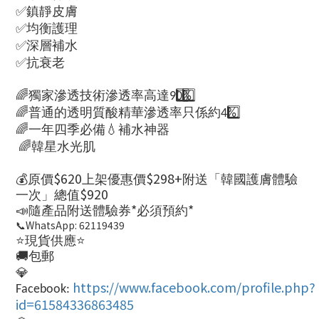
✅
鎮靜皮膚
✅
均衡護理
✅
深層補水
✅
抗衰老
🌈
獨家滲透技術滲透率高達
9️
0️
%
🌈
普通的透明質酸精華滲透率只係約
4️
%
🌈
💧
一年四季必備
補水神器
🌈
韓星水光肌
💰
$
620
$2
9
8+
原價
上架優惠價
附送「韓國護膚體驗
$
92
0
一次」總值
📣
*
*
隨產品附送體驗券
必須預約
📞WhatsApp: 62119439
⭐️
⭐️
現貨供應
🚚
包郵
💎
https://www.facebook.com/profile.php?
Facebook:
id=61584336863485