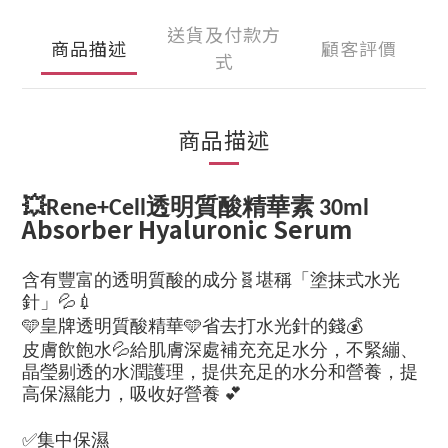
送貨及付款方
商品描述
顧客評價
式
商品描述
💥
透明質酸精華素
Rene+Cell
30ml
Absorber Hyaluronic Serum
🧬
含有豐富的透明質酸的成分
堪稱「塗抹式水光
💦💉
針」
🩵
🩵
💰
皇牌透明質酸精華
省去打水光針的錢
💦
皮膚飲飽水
給肌膚深處補充充足水分，不緊繃、
晶瑩剔透的水潤護理，提供充足的水分和營養，提
💕
高保濕能力，吸收好營養
✅
集中保濕