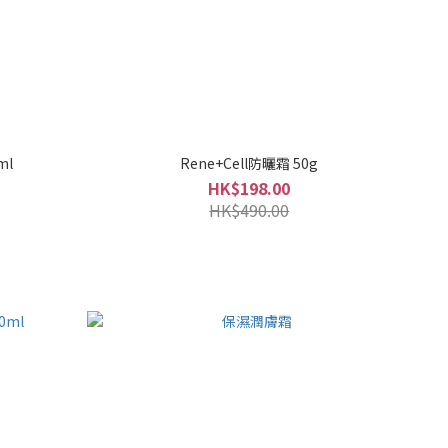
ml
Rene+Cell防曬霜 50g
HK$198.00
HK$490.00