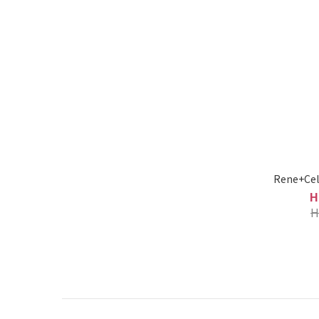
Rene+C
H
H