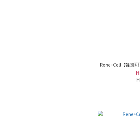
Rene+Cell【韓國
H
H