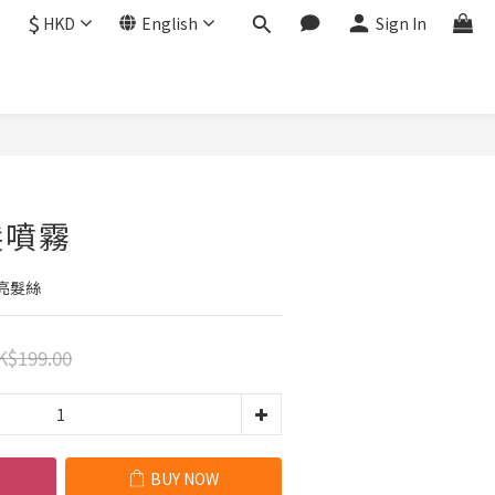
$
HKD
English
Sign In
BUY NOW
髮噴霧
亮髮絲
K$199.00
BUY NOW