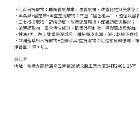
·何首烏提取物：傳統養髮草本，滋養髮根，改善乾枯無光狀態
·黑桑果
+
黑芝麻
+
黑靈芝提取物：三重“黑色植萃”，遵循以黑
·三七根提取物：舒緩頭皮，改善頭皮環境，保護頭皮與髮絲；
·茶葉提取物：富含活性成分，抵禦外界刺激，保護頭皮與髮絲
·甘油
+
丙二醇：雙重保溼成分，維持頭皮水潤，減少乾燥不適感
·歐洲落葉松木提取物
+
豆瓣菜葉
/
莖提取物：促進頭皮微循環，
淨含量：
30ml/
瓶
廣仁堂
地址：香港九龍新蒲崗五芳街26號永勝工業大廈24樓2401-16室