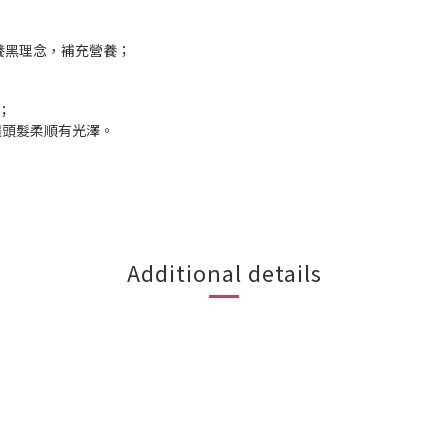
；
養黑理念，補充營養；
；
；
讓頭髮柔順有光澤。
Additional details