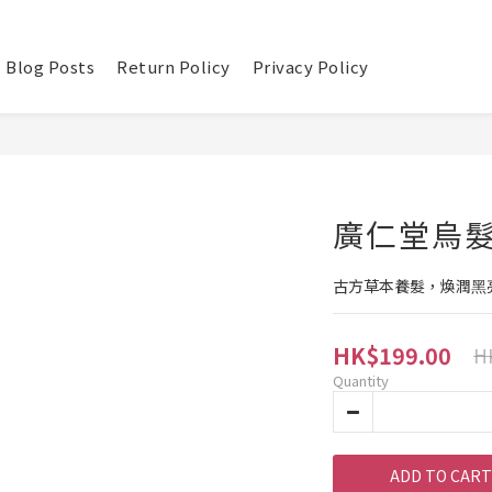
Blog Posts
Return Policy
Privacy Policy
廣仁堂烏
古⽅草本養髮，煥潤⿊
HK$199.00
H
Quantity
ADD TO CART