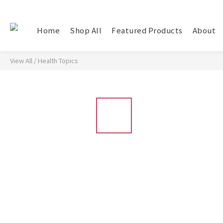
Home
Shop All
Featured Products
About
View All
/
Health Topics