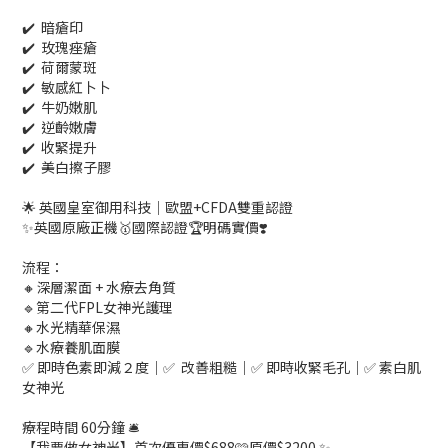
✔️ 暗瘡印
✔️ 玫瑰痤瘡
✔️ 荷爾蒙斑
✔️ 敏感紅卜卜
✔️ 牛奶嫩肌
✔️ 逆齡嫩膚
✔️ 收緊提升
✔️ 美白擦子膠
🌟 英國皇室御用科技｜歐盟+CFDA雙重認證
✨英國原廠正機🥇國際認證🏆明碼實價❣️
流程：
🔸深層潔面 + 水療去角質
🔹第二代FPL女神光護理
🔸水光精華保濕
🔹水療養肌面膜
✅ 即時色素即減２度｜✅ 改善粗糙｜✅ 即時收緊毛孔｜✅ 素白肌
女神光
療程時間 60分鐘 🛎️
【我要做女神光】首次優惠價$688🩷原價$3200 ✨