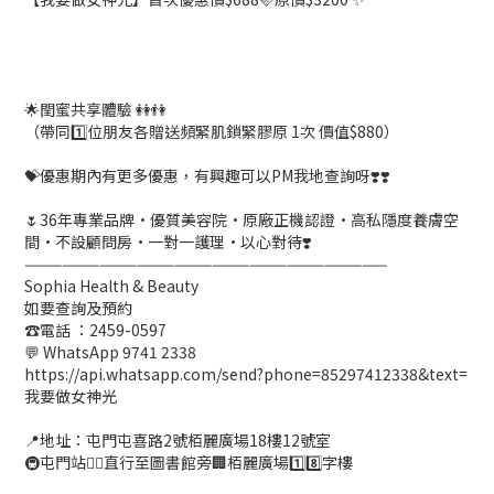
🌟閏蜜共享體驗 👭👫
（帶同1️⃣位朋友各贈送頻緊肌鎖緊膠原 1次 價值$880）
💝優惠期內有更多優惠，有興趣可以PM我地查詢呀❣️❣️
🌷36年專業品牌·優質美容院·原廠正機認證·高私隱度養膚空
間·不設顧問房·一對一護理·以心對待❣️
—————————————————————————————
Sophia Health & Beauty
如要查詢及預約
☎️電話 ：2459-0597
💬 WhatsApp 9741 2338
https://api.whatsapp.com/send?phone=85297412338&text=
我要做女神光
📍地址：屯門屯喜路2號栢麗廣場18樓12號室
🚇屯門站👉🏻直行至圖書館旁🏢栢麗廣場1️⃣8️⃣字樓