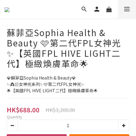
蘇菲亞Sophia Health &
Beauty 🩷第二代FPL女神光
✨【英國FPL HIVE LIGHT二
代】極緻煥膚革命🌟
💎蘇菲亞Sophia Health & Beauty💎
✨👸🏻女神光系列✨🩷第二代FPL女神光✨
🌟【英國FPL HIVE LIGHT二代】極緻煥膚革命🌟
HK$688.00
HK$3,200.00
Quantity