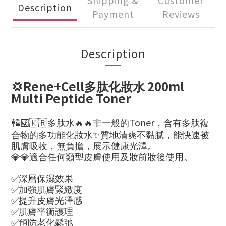
Shipping &
Customer
Description
Payment
Reviews
Description
💢Rene+Cell
200ml
多肽化妝水
Multi Peptide Toner
韓國
🇰🇷
🔥🔥
Toner
多肽水
非一般的
，含有多肽複
✨
合物的多功能化妝水
質地清爽不黏膩，能快速被
肌膚吸收，無負擔，展示健康光澤。
💎💎
適合任何類型皮膚使用及妝前妝後使用。
✅
深層保濕效果
✅
加強肌膚緊緻度
✅
提升皮膚光澤感
✅
肌膚平衡護理
✅
預防老化鬆弛