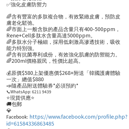
✅
強化皮膚防禦力
🌈
含有豐富的多肽複合物，有效緊緻皮膚，預防皮
膚老化鬆弛。
🌈
400-500ppm
市面上一般含肽的產品含量只有
，
Rene+Cell
5000ppm
多肽水含量高達
。
🌈
多肽水分子極細，採用低刺激高滲透技術，吸收
能力特別強。
🌈
含有抗菌專利成份，有效強化肌膚的防禦能力。
🌈200ml
價格親民，性價比超高。
💰
$580
$268+
原價
上架優惠價
附送「韓國護膚體驗
$880
一次」總值
📣
*
*
隨產品附送體驗券
必須預約
📞WhatsApp: 6211 9439
⭐️
⭐️
現貨供應
🚚
包郵
💎
https://www.facebook.com/profile.php?
Facebook:
id=61584336863485