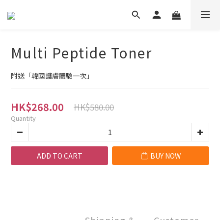
Multi Peptide Toner
附送「韓國護膚體驗一次」
HK$268.00
HK$580.00
Quantity
ADD TO CART
BUY NOW