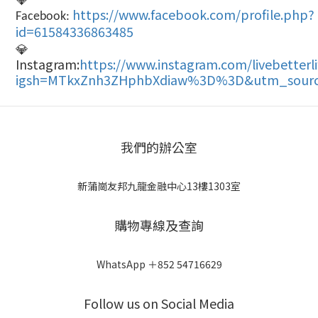
https://www.facebook.com/profile.php?
Facebook:
id=61584336863485
💎
Instagram:
https://www.instagram.com/livebetterl
igsh=MTkxZnh3ZHphbXdiaw%3D%3D&utm_sourc
我們的辦公室
新蒲崗友邦九龍金融中心13樓1303室
購物專線及查詢
WhatsApp ＋852 54716629
Follow us on Social Media