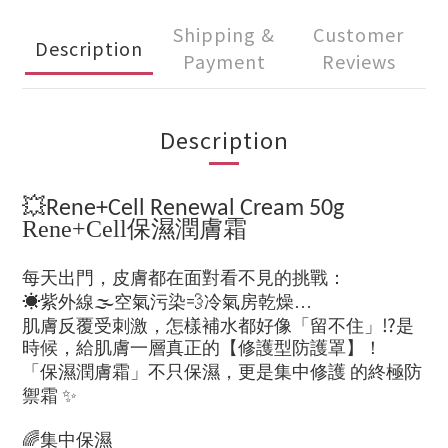
Shipping &
Customer
Description
Payment
Reviews
Description
💥
Rene+Cell Renewal Cream 50g
Rene+Cell保濕潤膚霜
每天出門，皮膚都在面對看不見的挑戰：
☀️
🌫️
💨
紫外線
空氣污染
冷氣房乾燥…
⁉️
肌膚反覆受刺激，怎樣補水都好像「留不住」
是
時候，給肌膚一層真正的【修護型防護罩】！
「保濕潤膚霜」不只保濕，更是集中修護
的終極防
✨
禦霜
🌈
集中保濕