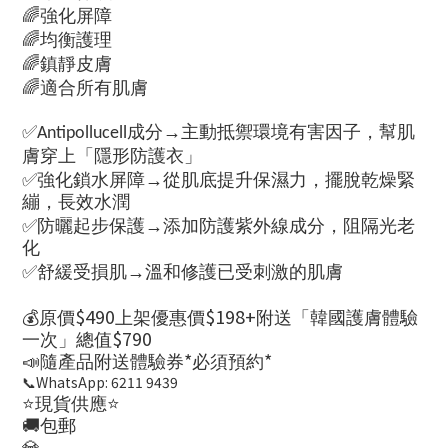
🌈
強化屏障
🌈
均衡護理
🌈
鎮靜皮膚
🌈
適合所有肌膚
✅
成分→主動抵禦環境有害因子，幫肌
Antipollucell
膚穿上「隱形防護衣」
✅
強化鎖水屏障→從肌底提升保濕力，擺脫乾燥緊
繃，長效水潤
✅
防曬起步保護→添加防護紫外線成分，阻隔光老
化
✅
舒緩受損肌→溫和修護已受刺激的肌膚
💰
$490
$198+
原價
上架優惠價
附送「韓國護膚體驗
$790
一次」總值
📣
*
*
隨產品附送體驗券
必須預約
📞WhatsApp: 6211 9439
⭐️
⭐️
現貨供應
🚚
包郵
💎