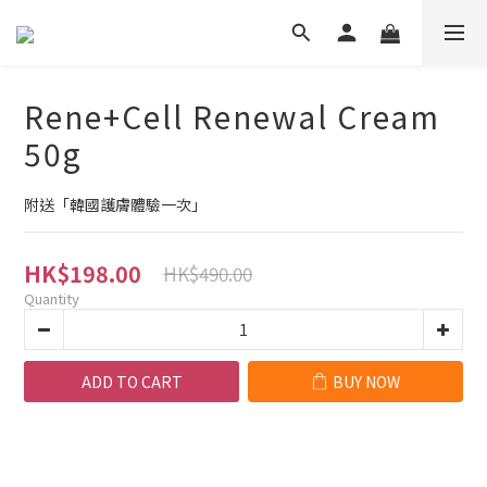
Rene+Cell Renewal Cream
50g
附送「韓國護膚體驗一次」
HK$198.00
HK$490.00
Quantity
ADD TO CART
BUY NOW